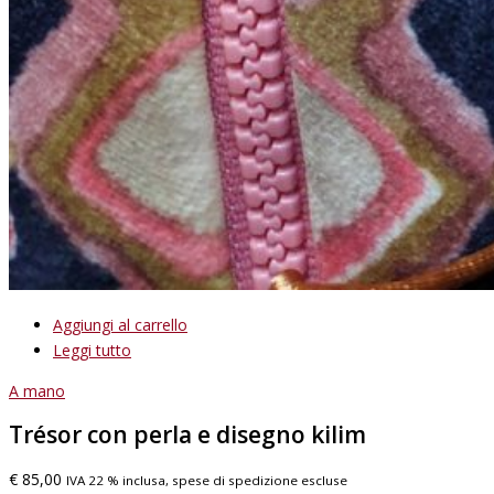
Aggiungi al carrello
Leggi tutto
A mano
Trésor con perla e disegno kilim
€
85,00
IVA 22 % inclusa, spese di spedizione escluse