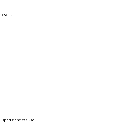
e escluse
di spedizione escluse