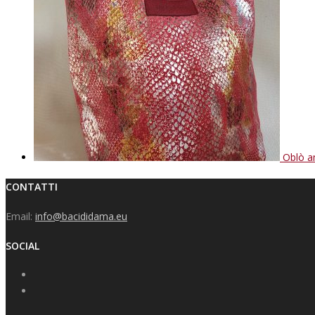
Oblò a
CONTATTI
Email:
info@bacididama.eu
SOCIAL