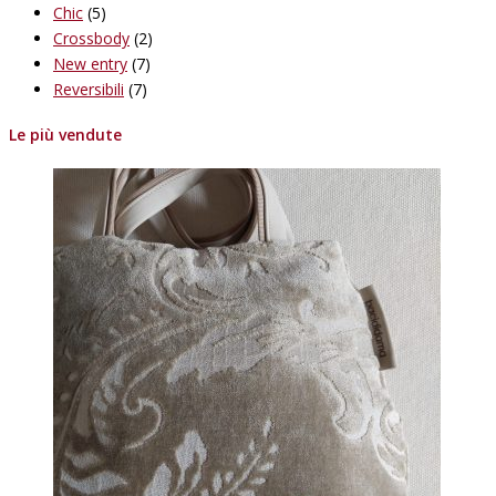
Chic
(5)
Crossbody
(2)
New entry
(7)
Reversibili
(7)
Le più vendute